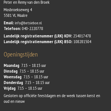
Peter en Remy van den Broek
Mosbroekseweg 4
5581 VL Waalre
Email:
info@betsieboe.nl
Telefoon:
040-2220778
Landelijk registratienummer (LRK) KDV:
234017478
Landelijk registratienummer (LRK) BSO:
108281504
Openingstijden
Maandag
7.15 – 18.15 uur
Dinsdag
7.15 – 18.15 uur
Woensdag
7.15 – 18.15 uur
Donderdag
7.15 – 18.15 uur
Vrijdag
7.15 – 18.15 uur
Gesloten op officiële feestdagen en de week tussen kerst en
oud en nieuw