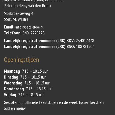
Peter en Remy van den Broek
Mosbroekseweg 4
5581 VL Waalre
Email:
info@betsieboe.nl
Telefoon:
040-2220778
Landelijk registratienummer (LRK) KDV:
234017478
Landelijk registratienummer (LRK) BSO:
108281504
Openingstijden
Maandag
7.15 – 18.15 uur
Dinsdag
7.15 – 18.15 uur
Woensdag
7.15 – 18.15 uur
Donderdag
7.15 – 18.15 uur
Vrijdag
7.15 – 18.15 uur
Gesloten op officiële feestdagen en de week tussen kerst en
oud en nieuw